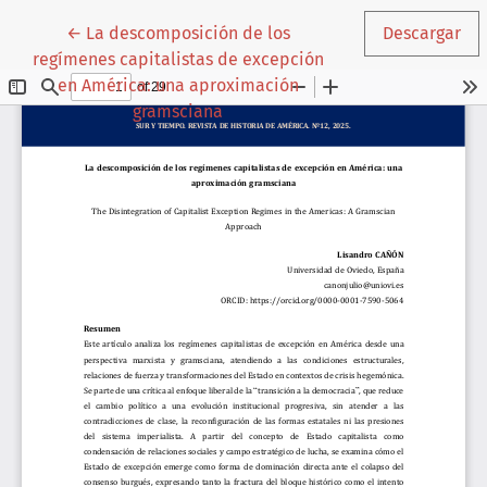
Volver a los detalles del artículo
←
La descomposición de los
Descargar
regímenes capitalistas de excepción
en América: una aproximación
gramsciana