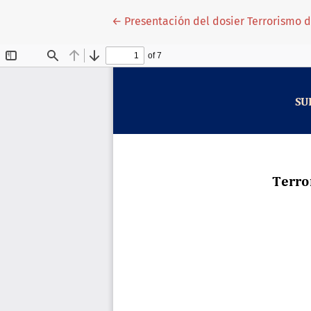
Volver a los detalles del artículo
←
Presentación del dosier Terrorismo 