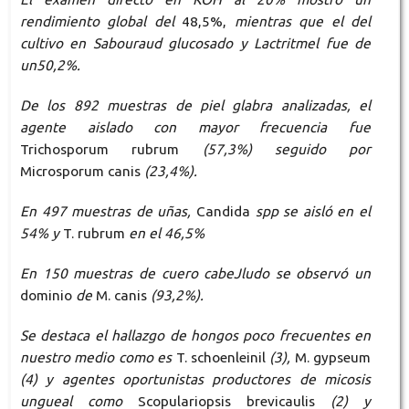
rendimiento global del
48,5%,
mientras
que
el
del
cultivo en Sabouraud glucosado
y
Lactritmel fue de
un50,2
%
.
De los
892
muestras
de
piel glabra analizadas, el
agente aislado con mayor frecuencia fue
Trichosporum rubrum
(57,3%)
seguido por
Microsporum canis
(23,
4%).
En
497
muestras
de
uñas,
Candida
spp se aisló en
el
54
%
y
T. rubrum
en
el 46,5%
En
150
muestras
de
cuero
cabeJludo
se observó un
dominio
de
M. canis
(93,2%)
.
Se
destaca el hallazgo
de
hongos poco frecuentes
en
nuestro
medio como es
T. schoenleinil
(3),
M. gypseum
(
4)
y agentes oportunistas productores de micosis
ungueal como
Scopulariopsis brevicaulis
(2)
y