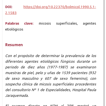
DOI:
https://doi.org/10.22370/bolmicol.1990.5.1-
2.1583
Palabras clave:
micosis superficiales, agentes
etiológicos
Resumen
Con el propósito de determinar la prevalencia de los
diferentes agentes etiológicos fúngicos durante un
periodo de diez años
(1977-1987)
se examinaron
muestras de piel, pelo
y
uñas de
1539
pacientes
(932
de sexo masculino
y
607 de sexo femenino), con
sos
pecha clínica de micosis superficiales procedentes
del consult
o
rio
Nº 1
de Especialidades, Hospital Paula
Jaraquemada.
El
examen directo en KOH al
20%
mostró un