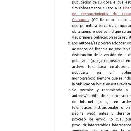
publicación de su obra, el cuál es
simultáneamente sujeto a la
Lice
de reconocimiento de Creat
Commons
(CC Reconocimiento 4
que permite a terceros compartir
obra siempre que se indique su au
y su primera publicación esta revis
Los autores/as podrán adoptar ot
acuerdos de licencia no exclusiva
distribución de la versión de la 
publicada (p. ej.: depositarla en
archivo telemático instituciona
publicarla en un volum
monográfico) siempre que se indi
la publicación inicial en esta revista
Se permite y recomienda a 
autores/as difundir su obra a tra
de Internet (p. ej.: en archi
telemáticos institucionales o en
página web) antes y durante
proceso de envío, lo cual pu
producir intercambios interesante
aumentar las citas de la o