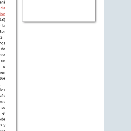
tará
ncia
ive
.0)
 la
tor
ta.
ros
 de
obra
 un
l o
en
que
.
los
vés
vos
 su
 el
ede
s y
bra