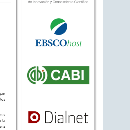
gan
los
sus
a la
era