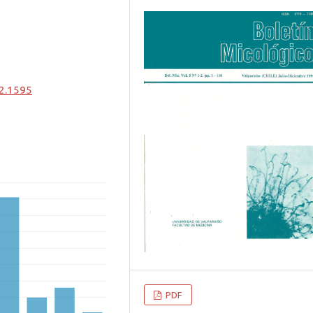
-2.1595
PDF